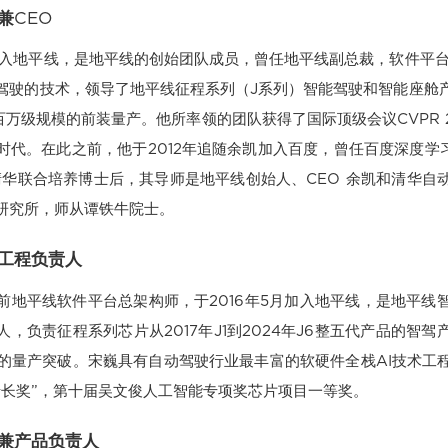
兼CEO
加入地平线，是地平线的创始团队成员，曾任地平线副总裁，软件平台
驾驶的技术，领导了地平线征程系列（J系列）智能驾驶和智能座舱
万级规模的前装量产。他所率领的团队获得了国际顶级会议CVPR 
代。在此之前，他于2012年追随余凯加入百度，曾任百度深度学习研究
清华联合培养博士后，其导师是地平线创始人、CEO 余凯和清华自
研究所，师从谭铁牛院士。
工程负责人
前地平线软件平台总架构师，于2016年5月加入地平线，是地平线
，负责征程系列芯片从2017年J1到2024年J6整五代产品的智
1的量产突破。宋巍具有自动驾驶行业最丰富的软硬件全栈AI技术工
船长奖”，第十届吴文俊人工智能专项奖芯片项目一等奖。
兼产品负责人