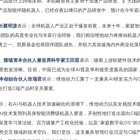
产品设计上持续深耕。本轮融资将主要用于加速产品研发、扩大团
产品智能伴随机器人，已经在夜以继日的产品研发中，预计在今年底
长蔡明泼
表示：全球机器人产业正处于爆发前夜，未来十年，家庭智
始团队的高度专业化与丰富行业经验，我们相信维他动力将推动机器
者之一。凯辉基金也将陪伴团队成长，并助力其加速海内外商业化落
、雅瑞资本合伙人兼首席科学家王田苗
表示：随着上游软硬件技术
景愈发清晰。目前，中国已成为全球AI普及率和接受度最高的国家
本创始合伙人张瑞君
表示：维他动力汇聚了一支兼具AI研发实力与
在打造C端产品时至关重要。
示：在AI与机器人技术加速融合的浪潮下，维他动力以其全栈技术
I技术复用到具身智能消费级机器人赛道，开创性地打造出面向C端的AI
深度学习算法链、百万级量产工程化经验，以及“家庭数字化OS”的
然交互领域的技术空白。我们坚信，这支兼具智驾行业沉淀与C端