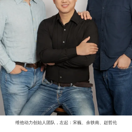
维他动力创始人团队，左起：宋巍、余轶南、赵哲伦