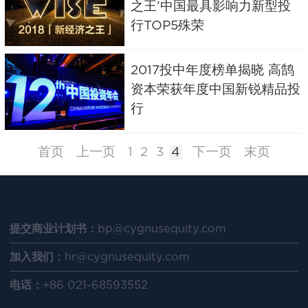
之王’中国最具影响力新型投
行TOP5殊荣
2017投中年度榜单揭晓 高鹄
资本荣获年度中国新锐精品投
行
首页
上一页
1
2
3
4
下一页
末页
提交商业计划书：bp@cygnusequity.com
​加入我们：hr@cygnusequity.com
电话：+86 021-68593552