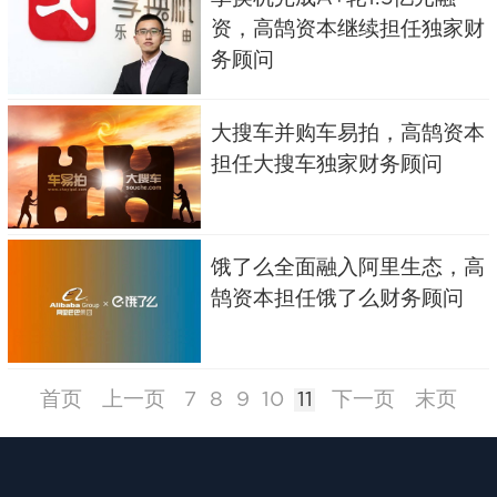
资，高鹄资本继续担任独家财
务顾问
大搜车并购车易拍，高鹄资本
担任大搜车独家财务顾问
饿了么全面融入阿里生态，高
鹄资本担任饿了么财务顾问
首页
上一页
7
8
9
10
11
下一页
末页