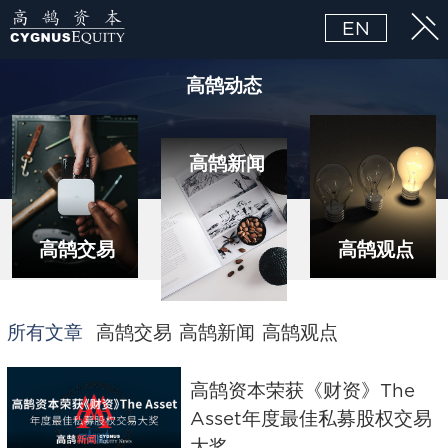
EN
高鹄动态
高鹄新闻
高鹄交易
高鹄观点
所有文章
高鹄交易
高鹄新闻
高鹄观点
高鹄资本荣获《财资》The
Asset年度最佳私募股权交易
大奖