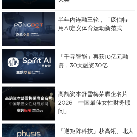
半年内连融三轮，「庞伯特」
用AI定义体育运动新范式
「千寻智能」再获10亿元融
资，30天融资30亿
高鹄资本舒雪梅荣膺企名片
2026「中国最佳女性财务顾
问」
「逆矩阵科技」获高瓴、北大