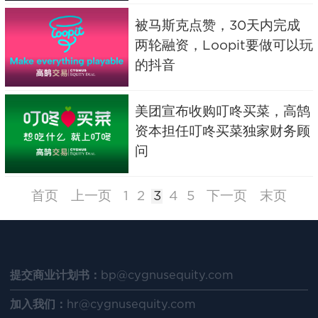
被马斯克点赞，30天内完成
两轮融资，Loopit要做可以玩
的抖音
美团宣布收购叮咚买菜，高鹄
资本担任叮咚买菜独家财务顾
问
首页
上一页
1
2
3
4
5
下一页
末页
提交商业计划书：bp@cygnusequity.com
​加入我们：hr@cygnusequity.com